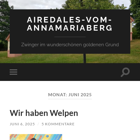
AIREDALES-VOM-
ANNAMARIABERG
Zwinger im wunderschönen goldenen Grund
Suchfe
Mobile-
ein-/a
Menü
ein-/ausblenden
MONAT:
JUNI 2025
Wir haben Welpen
JUNI 6, 2025
/
5 KOMMENTARE